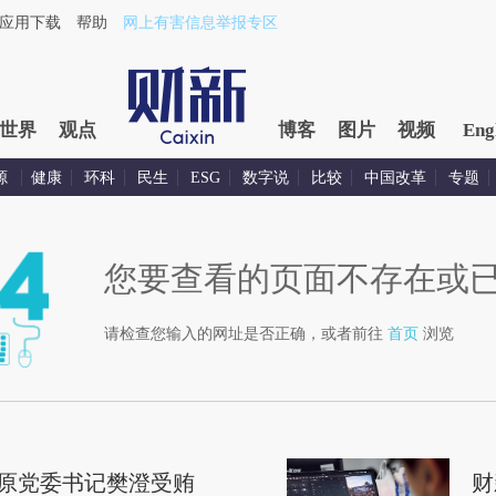
应用下载
帮助
网上有害信息举报专区
世界
观点
博客
图片
视频
Eng
源
健康
环科
民生
ESG
数字说
比较
中国改革
专题
您要查看的页面不存在或
请检查您输入的网址是否正确，或者前往
首页
浏览
原党委书记樊澄受贿
财