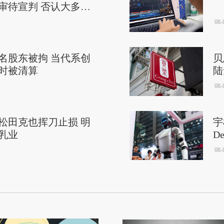
二审待宣判 否认大多数
08-
名股东被拘 当代系创
贝
时被清算
陆
08-
松田克也挥刀止损 明
宇
乳业
D
08-