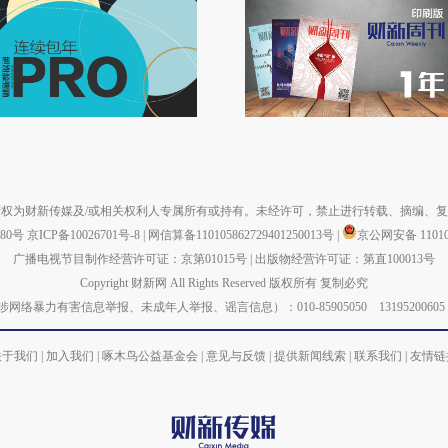
权为财新传媒及/或相关权利人专属所有或持有。未经许可，禁止进行转载、摘编、
880号
京ICP备10026701号-8
|
网信算备110105862729401250013号
|
京公网安备 110105
广播电视节目制作经营许可证：京第01015号
|
出版物经营许可证：第直100013号
Copyright 财新网 All Rights Reserved 版权所有 复制必究
力有害信息举报、未成年人举报、谣言信息）：010-85905050 13195200605 举报邮箱：
关于我们
|
加入我们
|
啄木鸟公益基金会
|
意见与反馈
|
提供新闻线索
|
联系我们
|
友情链