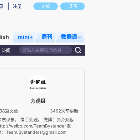
录
注册
商城
订阅
lish
mini+
周刊
数据通
讣闻
旁观组
138篇文章
3462天前更新
本质现象， 携手旁观。 微博：@旁观组
ttp://weibo.com/TeamBystander 邮
：Team.Bystanders@gmail.com