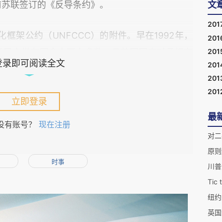
前苏联签订的《反导条约》。
文
201
框架公约（UNFCCC）的附件。早在1992年，
201
201
由于民主党在国会中不占多数，且美国国内对承担有
登录即可阅读全文
201
，为了绕过国会通过《巴黎协定》，奥巴马政府以
201
定》，且没有承诺该协定将自动成为美国国内法，
201
立即登录
障执行《巴黎协定》。目前，美国是通过已经通过
最
巴黎协定》。因而对美国而言UNFCCC是条约，
没有账号？
现在注册
《巴黎协定》是UNFCCC的附件。
对二
原则
时事
，美国新政府可以不经国会授权宣布退出《巴黎协
川普
Tic 
退出行为作出了规定：任何缔约方向联合国书面提
纽约
缔约后的前三年禁止提交退出申请。同时，第28
英国
CC的同时也自动退出《巴黎协定》。而UNFCCC