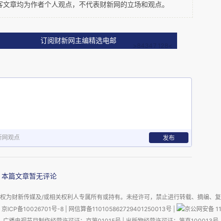
客文章均为作者个人观点，不代表财新网的立场和观点。
订阅财新网主编精选电邮
新网观点
发布
本篇文章暂无评论
权为财新传媒及/或相关权利人专属所有或持有。未经许可，禁止进行转载、摘编、
京ICP备10026701号-8
|
网信算备110105862729401250013号
|
京公网安备 11
广播电视节目制作经营许可证：京第01015号
|
出版物经营许可证：第直100013号