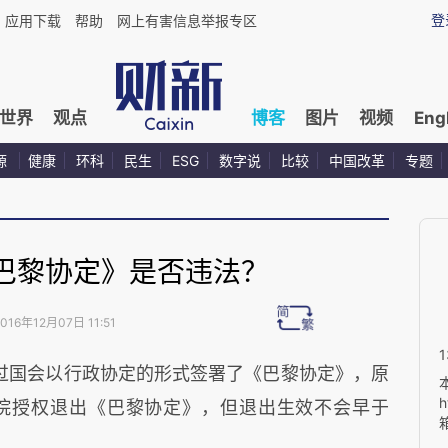
登
应用下载
帮助
网上有害信息举报专区
世界
观点
博客
图片
视频
Eng
源
健康
环科
民生
ESG
数字说
比较
中国改革
专题
巴黎协定》是否违法？
016年12月07日 11:51
过国会以行政协定的形式签署了《巴黎协定》，原
h
院授权退出《巴黎协定》，但退出生效不会早于
箱