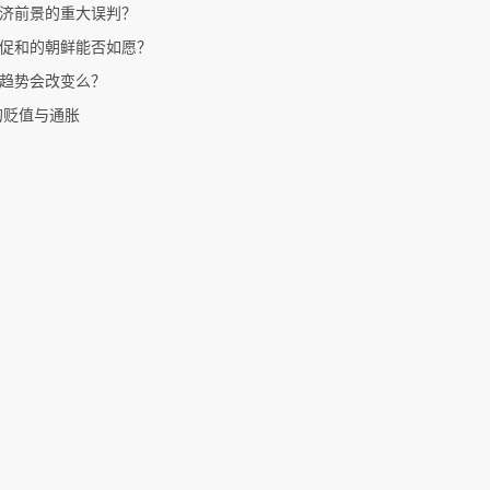
济前景的重大误判？
促和的朝鲜能否如愿？
趋势会改变么？
的贬值与通胀