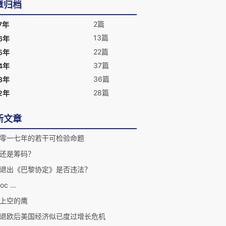
章归档
2篇
7年
13篇
6年
22篇
5年
37篇
4年
36篇
3年
28篇
2年
新文章
零一七年的若干可检验命题
还是筹码？
退出《巴黎协定》是否违法？
toc …
上空的鹰
退欧后美国经济似已度过增长危机