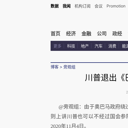
数据
我闻
机构订阅
会议
Promotion
首页
经济
金融
公司
政经
更多
科技
地产
汽车
消费
能
博客
>
旁观组
川普退出《
2
@旁观组：由于奥巴马政府绕
则上讲川普也可以不经过国会参
2020年11月4日。