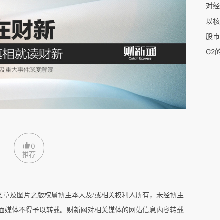
对经
于UNFCCC是1994年生效的，而《巴黎协定》
以核
果美国要单独退出《巴黎协定》，那么美国最早可以
股市
20年11月4日退出。如果美国同时退出UNFCCC和
G2
授权的情况下，美国可以立即退出《巴黎协定》，
宣布退出UNFCCC，那么也许会伴随持异议的国
纷争。
赵洪春
新浪微博 @旁观组
0
team.bystanders@
推荐
及图片之版权属博主本人及/或相关权利人所有，未经博主
平面媒体不得予以转载。财新网对相关媒体的网站信息内容转载