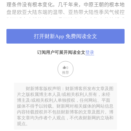
理条件没有根本变化。几千年来，中原王朝的根本地
盘是欧亚大陆东端的温带、亚热带大陆性季风气候控
制下适合农耕的地方。且不论来自东南海上的外部威
胁，单说来自西北的威胁的地理条件也没有根本变
化，大致是高原、荒漠等不适于农耕的区域。舞台没
打开财新App 免费阅读全文
有大的变化，为什么历史活剧的结果却不同？
订阅用户可展开阅读全文
登录
不谈解释这些现象背后深层原因的各种理论，直接
看中国历史上几个重要节点时中原王朝与其主要外部
0
威胁之间的三场代表性战斗：西汉武帝时汉匈战争中
推荐
的李陵兵败，南宋高宗时岳飞第四次北伐的郾城大
捷，清末甲午中日战争的黄海海战。
财新博客版权声明：财新博客所发布文章及图
片之版权属博主本人及/或相关权利人所有，未经
二、为什么李陵兵败说明了汉朝对匈奴的军事优势
博主及/或相关权利人单独授权，任何网站、平面
媒体不得予以转载。财新网对相关媒体的网站信息
内容转载授权并不包括财新博客的文章及图片。博
李陵兵败的大致经过是：天汉二年（公元前
99
客文章均为作者个人观点，不代表财新网的立场和
年），李陵率五千步卒，孤军自居延出击位于今蒙古
观点。
国戈壁阿尔泰山中段以北的匈奴单于庭。遭遇单于本