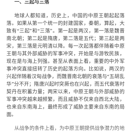
一、三起与三落
地球人都知道，历史上，中国的中原王朝起起落
落。如果从第一个统一的封建国家，秦朝，算起，大
致有“三起”和“三落”。第一起是两汉，第一落是魏晋
南北朝；第二起是隋唐，第二落是五代；第三起是两
宋，第三落是元明清以降。每一次起落都伴随着中原
王朝与其外部威胁的军事冲突，开始是与游牧民族，
现在是与海上列强。甚至从表面上看，重要的中外军
事冲突直接扭转了历史的起落方向。比如说，两汉的
兴起伴随着汉匈战争，而魏晋南北朝的衰落与“五胡乱
华”分不开；隋唐兴起时突厥也在兴起，而五代衰落时
契丹在积蓄力量；两宋以来，中原王朝与外部威胁的
军事冲突越来越频繁，而且威胁不仅来自西北大陆，
也来自东南海上，最终形成了威胁主要来自东南的局
面。
从战争的条件上看，为中原王朝提供战争潜力的地