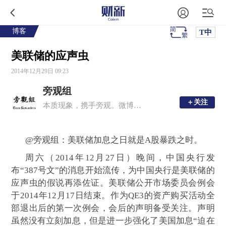
博客
T中
美联储的应声虫
2014年12月29日 09:23
旁观组
＋关注
＋关注
本质现象，携手旁观。微博：@旁观组
@
旁观组：美联储加息之日就是
A
股暴跌之时。
周六（
2014
年
12
月
27
日）晚间，中国央行发
布“
387
号文”的消息开始流传，为中国央行是美联储的
应声虫的假说再添佐证。美联储公开市场委员会例会
于
2014
年
12
月
17
日结束。作为
QE3
的资产购买活动全
部退出后的第一次例会，会后的声明备受关注。声明
虽然没有立刻加息，但是进一步强化了美国加息“迫在