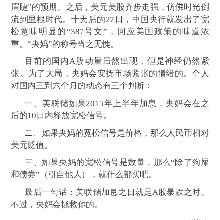
眉睫”的预期。之后，美元美股齐步走强，仿佛时光倒
流到里根时代。十天后的
27
日，中国央行就发出了宽
松意味明显的“
387
号文”，回应美国政策的味道浓
重。“央妈”的称号当之无愧。
目前的国内
A
股动量虽然出现，但是神经仍然紧
张。为了大局，央妈会安抚市场紧张的情绪的。个人
对国内三到六个月的动态有三个判断：
一、美联储如果
2015
年上半年加息，央妈会在之
后的
10
日内释放宽松信号。
二、如果央妈的宽松信号是价格，那么人民币相对
美元贬值。
三、如果央妈的宽松信号是数量，那么“除了狗屎
和债券”（引自他人），就什么都买吧。
最后一句话：美联储加息之日就是
A
股暴跌之时。
不过，央妈会拯救你的。